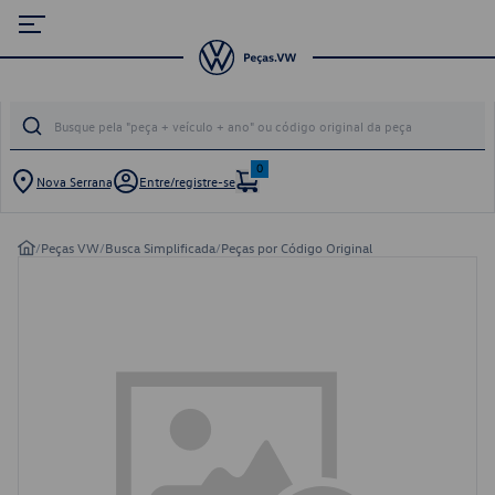
0
Nova Serrana
Entre/registre-se
/
Peças VW
/
Busca Simplificada
/
Peças por Código Original