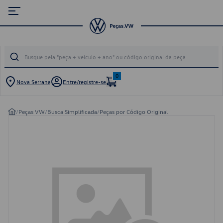
0
Nova Serrana
Entre/registre-se
/
Peças VW
/
Busca Simplificada
/
Peças por Código Original