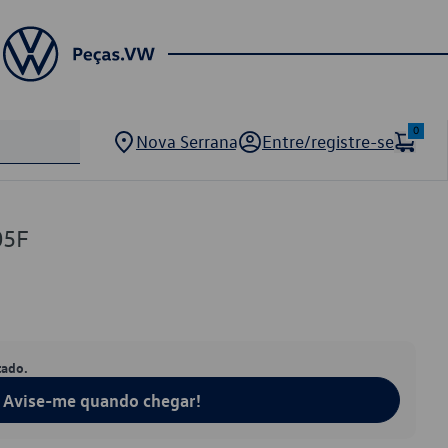
0
Nova Serrana
Entre/registre-se
05F
tado.
Avise-me quando chegar!