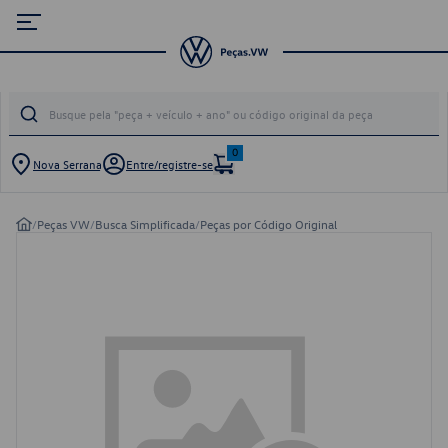
0
Nova Serrana
Entre/registre-se
/
Peças VW
/
Busca Simplificada
/
Peças por Código Original