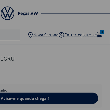
0
Nova Serrana
Entre/registre-se
21GRU
tado.
Avise-me quando chegar!