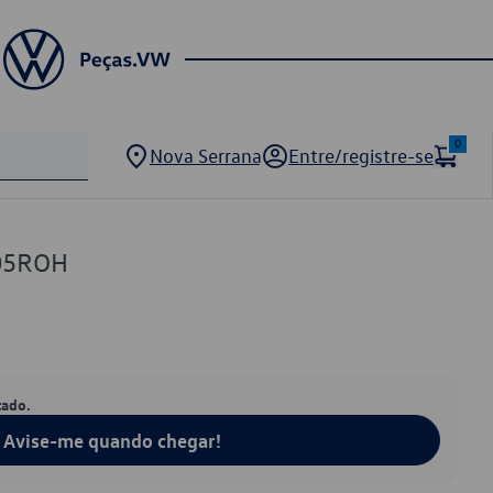
0
Nova Serrana
Entre/registre-se
05ROH
tado.
Avise-me quando chegar!