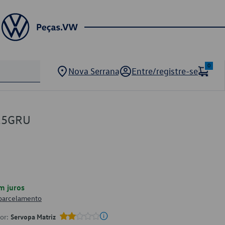
0
Nova Serrana
Entre/registre-se
15GRU
m juros
 parcelamento
por:
Servopa Matriz