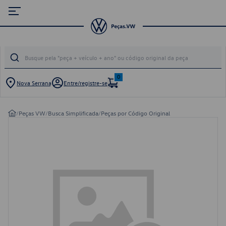
0
Nova Serrana
Entre/registre-se
/
Peças VW
/
Busca Simplificada
/
Peças por Código Original