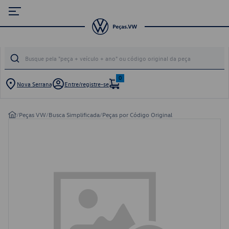
0
Nova Serrana
Entre/registre-se
/
Peças VW
/
Busca Simplificada
/
Peças por Código Original