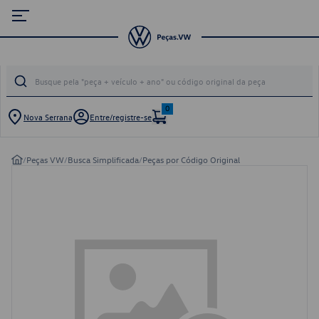
0
Nova Serrana
Entre/registre-se
/
Peças VW
/
Busca Simplificada
/
Peças por Código Original