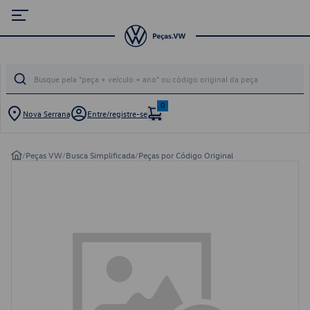
0
Nova Serrana
Entre/registre-se
/
Peças VW
/
Busca Simplificada
/
Peças por Código Original