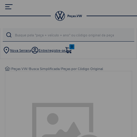
0
Nova Serrana
Entre/registre-se
/
Peças VW
/
Busca Simplificada
/
Peças por Código Original