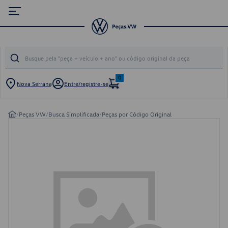
0
Nova Serrana
Entre/registre-se
/
Peças VW
/
Busca Simplificada
/
Peças por Código Original