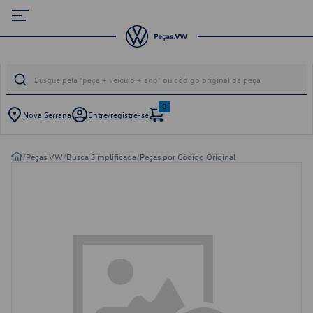
0
Nova Serrana
Entre/registre-se
/
Peças VW
/
Busca Simplificada
/
Peças por Código Original