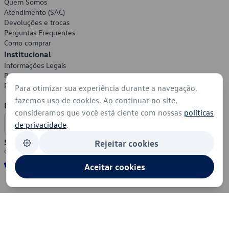
Quem Somos
Atendimento (SAC)
Devoluções e trocas
Perguntas Frequentes
Como comprar
Institucional
Informações Legais
Política de Privacidade
Política de Cookies
Para otimizar sua experiência durante a navegação,
fazemos uso de cookies. Ao continuar no site,
Formas de Pagamento
consideramos que você está ciente com nossas
políticas
de privacidade
.
Segurança
Rejeitar cookies
Aceitar cookies
© 2026 - Volkswagen do Brasil - Todos os direitos reservados