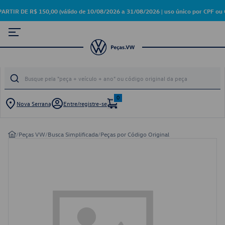
 DE R$ 150,00 (válido de 10/08/2026 a 31/08/2026 | uso único por CPF ou 
0
Nova Serrana
Entre/registre-se
/
Peças VW
/
Busca Simplificada
/
Peças por Código Original