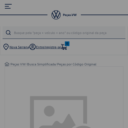
0
Nova Serrana
Entre/registre-se
/
Peças VW
/
Busca Simplificada
/
Peças por Código Original