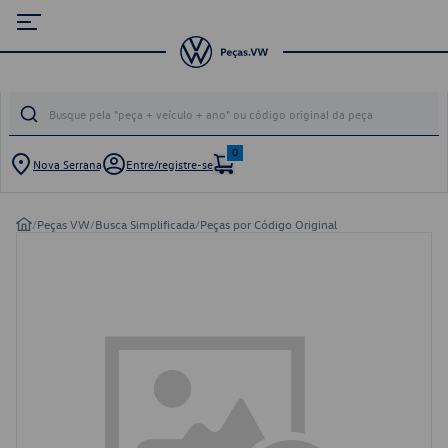
0
Nova Serrana
Entre/registre-se
/
Peças VW
/
Busca Simplificada
/
Peças por Código Original