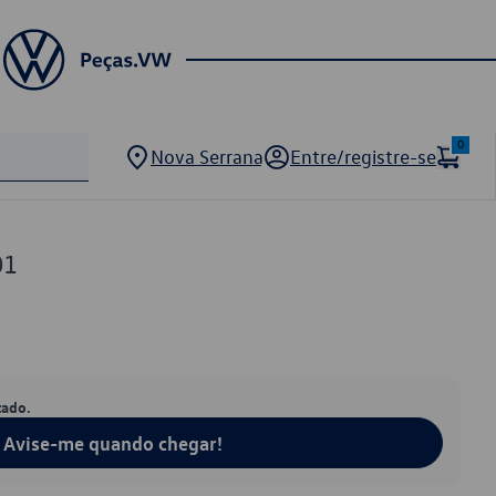
0
Nova Serrana
Entre/registre-se
01
tado.
Avise-me quando chegar!