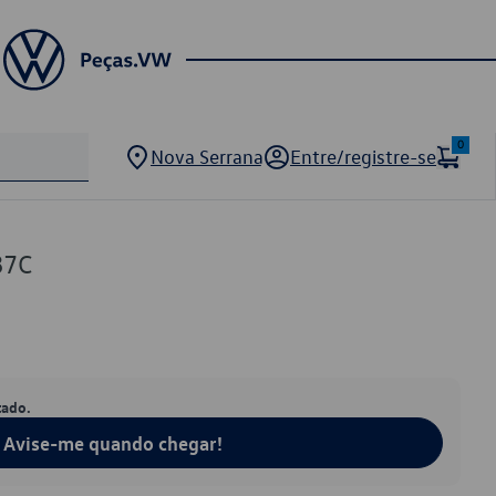
0
Nova Serrana
Entre/registre-se
87C
tado.
Avise-me quando chegar!