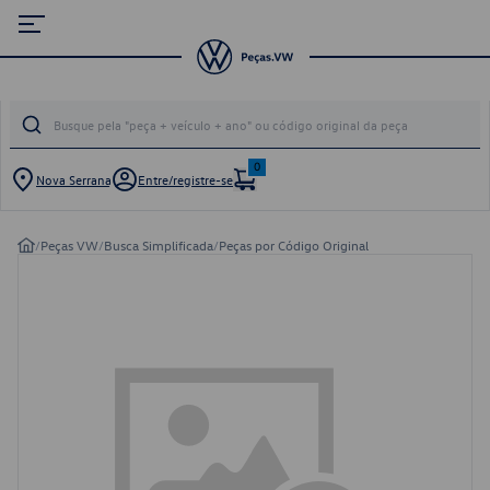
0
Nova Serrana
Entre/registre-se
/
Peças VW
/
Busca Simplificada
/
Peças por Código Original