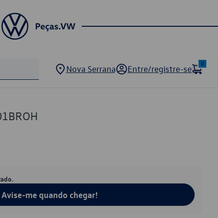
0
Nova Serrana
Entre/registre-se
01BROH
tado.
Avise-me quando chegar!