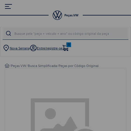
0
Nova Serrana
Entre/registre-se
/
Peças VW
/
Busca Simplificada
/
Peças por Código Original