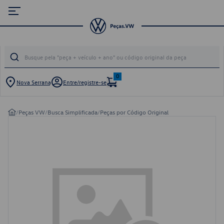
0
Nova Serrana
Entre/registre-se
/
Peças VW
/
Busca Simplificada
/
Peças por Código Original