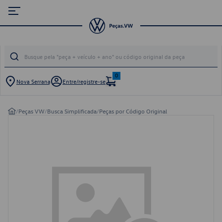
0
Nova Serrana
Entre/registre-se
/
Peças VW
/
Busca Simplificada
/
Peças por Código Original