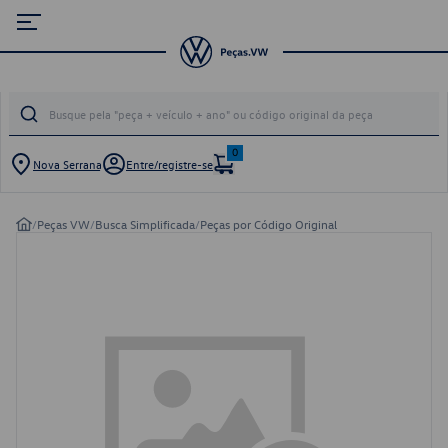
0
Nova Serrana
Entre/registre-se
/
Peças VW
/
Busca Simplificada
/
Peças por Código Original