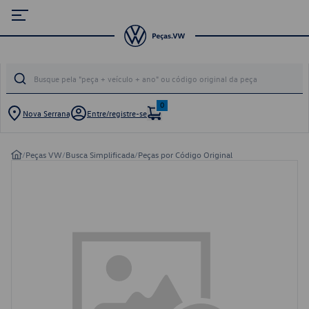
0
Nova Serrana
Entre/registre-se
/
Peças VW
/
Busca Simplificada
/
Peças por Código Original