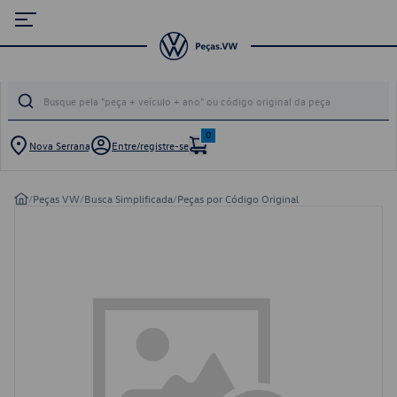
0
Nova Serrana
Entre/registre-se
/
Peças VW
/
Busca Simplificada
/
Peças por Código Original