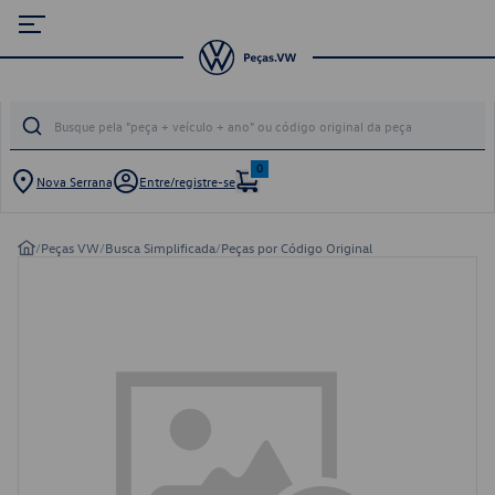
0
Nova Serrana
Entre/registre-se
/
Peças VW
/
Busca Simplificada
/
Peças por Código Original