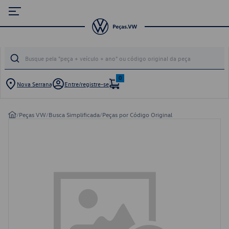
0
Nova Serrana
Entre/registre-se
/
Peças VW
/
Busca Simplificada
/
Peças por Código Original