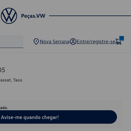
0
Nova Serrana
Entre/registre-se
05
Passat, Taos
tado.
Avise-me quando chegar!