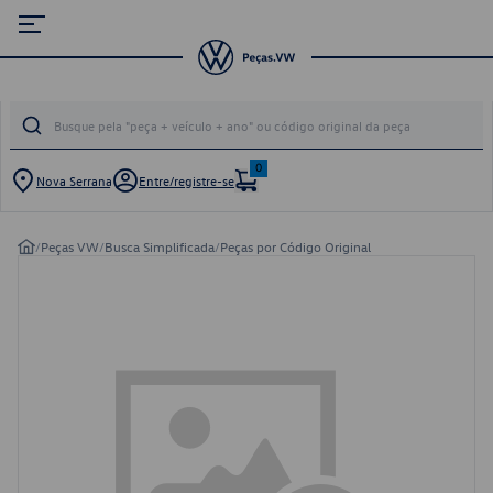
0
Nova Serrana
Entre/registre-se
/
Peças VW
/
Busca Simplificada
/
Peças por Código Original