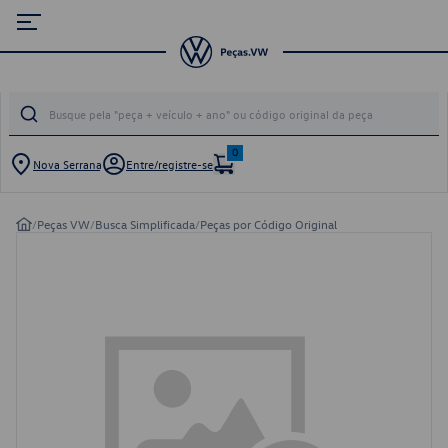
0
Nova Serrana
Entre/registre-se
/
Peças VW
/
Busca Simplificada
/
Peças por Código Original