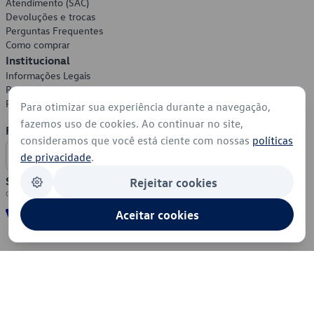
Atendimento (SAC)
Devoluções e trocas
Perguntas Frequentes
Como comprar
Institucional
Informações Legais
Política de Privacidade
Política de Cookies
Para otimizar sua experiência durante a navegação,
fazemos uso de cookies. Ao continuar no site,
Formas de Pagamento
consideramos que você está ciente com nossas
políticas
de privacidade
.
Segurança
Rejeitar cookies
Aceitar cookies
© 2026 - Volkswagen do Brasil - Todos os direitos reservados