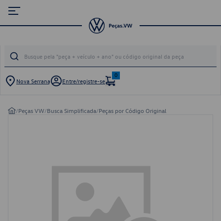
0
Nova Serrana
Entre/registre-se
/
Peças VW
/
Busca Simplificada
/
Peças por Código Original