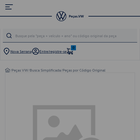
0
Nova Serrana
Entre/registre-se
/
Peças VW
/
Busca Simplificada
/
Peças por Código Original