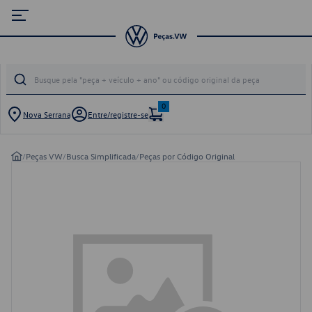
0
Nova Serrana
Entre/registre-se
/
Peças VW
/
Busca Simplificada
/
Peças por Código Original