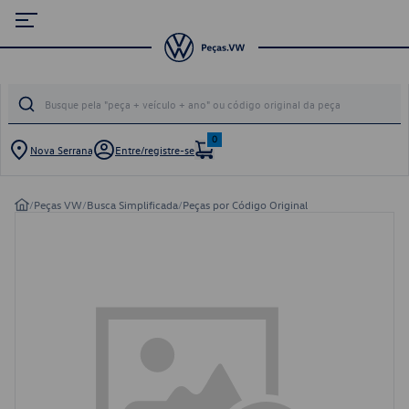
0
Nova Serrana
Entre/registre-se
/
Peças VW
/
Busca Simplificada
/
Peças por Código Original