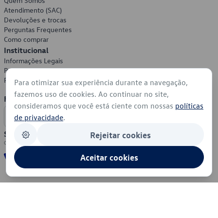
Quem Somos
Atendimento (SAC)
Devoluções e trocas
Perguntas Frequentes
Como comprar
Institucional
Informações Legais
Política de Privacidade
Política de Cookies
Para otimizar sua experiência durante a navegação,
fazemos uso de cookies. Ao continuar no site,
Formas de Pagamento
consideramos que você está ciente com nossas
políticas
de privacidade
.
Segurança
Rejeitar cookies
Aceitar cookies
© 2026 - Volkswagen do Brasil - Todos os direitos reservados