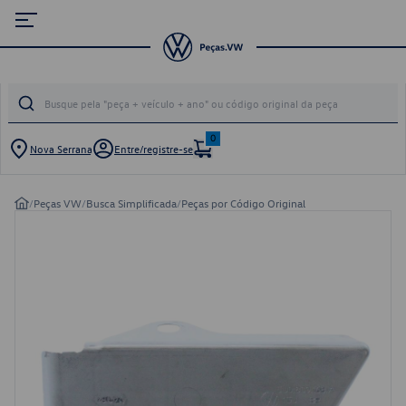
0
Nova Serrana
Entre/registre-se
/
Peças VW
/
Busca Simplificada
/
Peças por Código Original