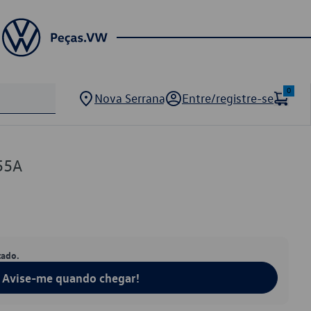
0
Nova Serrana
Entre/registre-se
55A
tado.
Avise-me quando chegar!