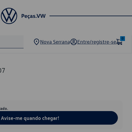
0
Nova Serrana
Entre/registre-se
07
tado.
Avise-me quando chegar!