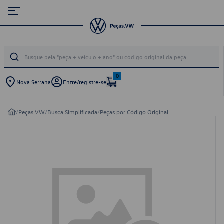
0
Nova Serrana
Entre/registre-se
/
Peças VW
/
Busca Simplificada
/
Peças por Código Original