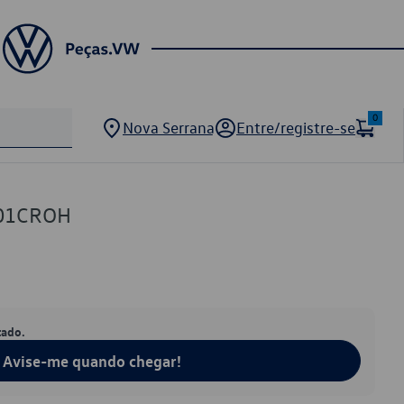
0
Nova Serrana
Entre/registre-se
01CROH
tado.
Avise-me quando chegar!