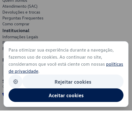
Quem Somos
Atendimento (SAC)
Devoluções e trocas
Perguntas Frequentes
Como comprar
Institucional
Informações Legais
Política de Privacidade
Política de Cookies
Para otimizar sua experiência durante a navegação,
fazemos uso de cookies. Ao continuar no site,
Formas de Pagamento
consideramos que você está ciente com nossas
políticas
de privacidade
.
Segurança
Rejeitar cookies
Aceitar cookies
© 2026 - Volkswagen do Brasil - Todos os direitos reservados