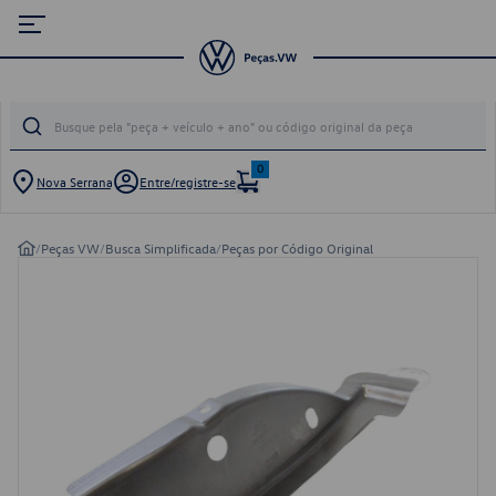
0
Nova Serrana
Entre/registre-se
/
Peças VW
/
Busca Simplificada
/
Peças por Código Original