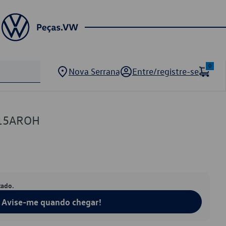
0
Nova Serrana
Entre/registre-se
15AROH
tado.
Avise-me quando chegar!