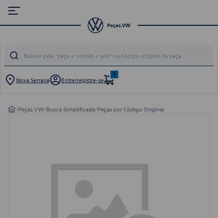
0
Nova Serrana
Entre/registre-se
/
Peças VW
/
Busca Simplificada
/
Peças por Código Original