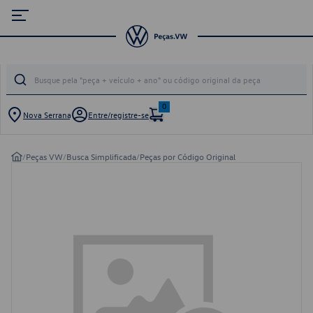
0
Nova Serrana
Entre/registre-se
/
Peças VW
/
Busca Simplificada
/
Peças por Código Original