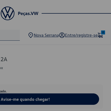
0
Nova Serrana
Entre/registre-se
22A
ox
tado.
Avise-me quando chegar!