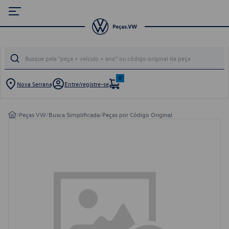
0
Nova Serrana
Entre/registre-se
/
Peças VW
/
Busca Simplificada
/
Peças por Código Original