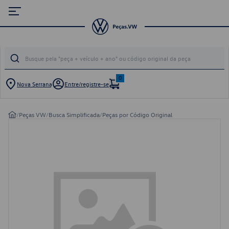
0
Nova Serrana
Entre/registre-se
/
Peças VW
/
Busca Simplificada
/
Peças por Código Original