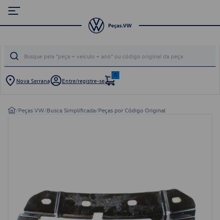
0
Nova Serrana
Entre/registre-se
/
Peças VW
/
Busca Simplificada
/
Peças por Código Original