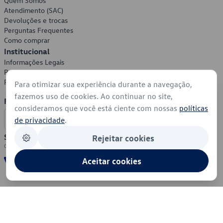
Quem Somos
Atendimento (SAC)
Devoluções e trocas
Perguntas Frequentes
Como comprar
Institucional
Informações Legais
Política de Privacidade
Política de Cookies
Para otimizar sua experiência durante a navegação,
fazemos uso de cookies. Ao continuar no site,
Formas de Pagamento
consideramos que você está ciente com nossas
políticas
de privacidade
.
Segurança
Rejeitar cookies
Aceitar cookies
© 2026 - Volkswagen do Brasil - Todos os direitos reservados