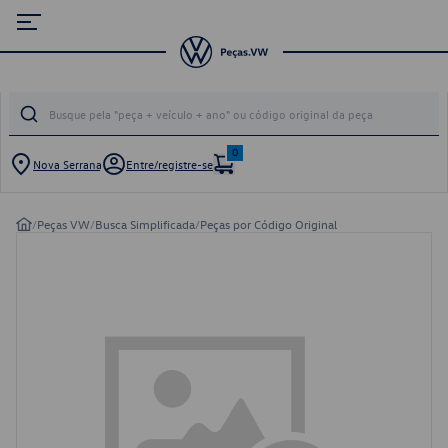
0
Nova Serrana
Entre/registre-se
/
Peças VW
/
Busca Simplificada
/
Peças por Código Original